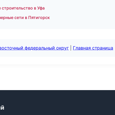
 строительство в Уфа
ерные сети в Пятигорск
евосточный федеральный округ
|
Главная страница
ий