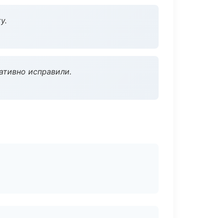
у.
ативно исправили.