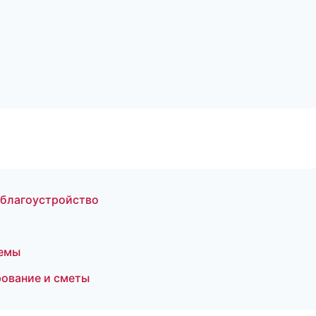
 благоустройство
темы
рование и сметы