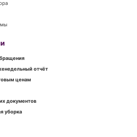
ора
емы
ми
обращения
женедельный отчёт
птовым ценам
их документов
ая уборка