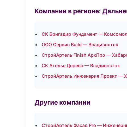
Компании в регионе: Дальн
СК Бригадир Фундамент — Комсомол
ООО Сервис Build — Владивосток
СтройАртель Finish АрхПро — Хабар
СК Ателье Дерево — Владивосток
СтройАртель Инженерия Проект — Х
Другие компании
СтройАртель Фасад Pro — Инженерны