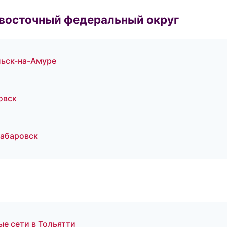
евосточный федеральный округ
ьск-на-Амуре
овск
абаровск
е сети в Тольятти