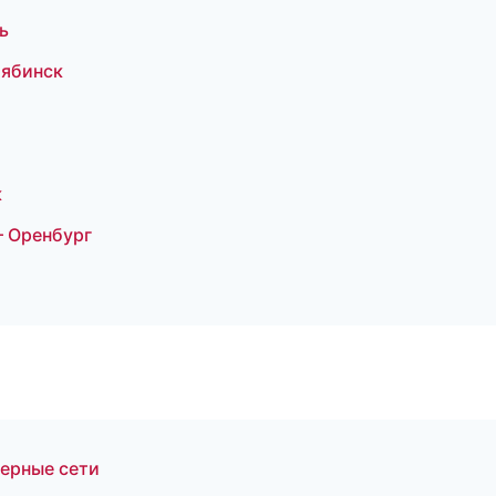
ь
лябинск
к
 Оренбург
ерные сети