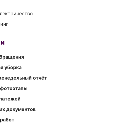
электричество
динг
ми
обращения
ая уборка
женедельный отчёт
 фотоэтапы
платежей
их документов
 работ