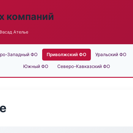
х компаний
Фасад Ателье
ро-Западный ФО
Приволжский ФО
Уральский ФО
Южный ФО
Северо-Кавказский ФО
е