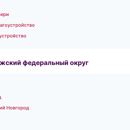
вери
лагоустройство
устройство
лжский федеральный округ
д
ий Новгород