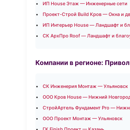
ИП House Этаж — Инженерные сети
Проект-Строй Build Кров — Окна и д
ИП Интерьер House — Ландшафт и б
СК АрхПро Roof — Ландшафт и благо
Компании в регионе: Приво
СК Инженерия Монтаж — Ульяновск
ООО Кров House — Нижний Новгоро
СтройАртель Фундамент Pro — Нижн
ООО Проект Монтаж — Ульяновск
ГК Finish Проект — Казань