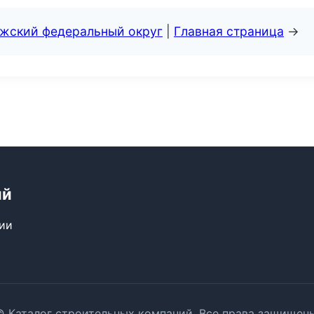
лжский федеральный округ
|
Главная страница
→
ий
сии
© Каталог строительных компаний. Все права защищены