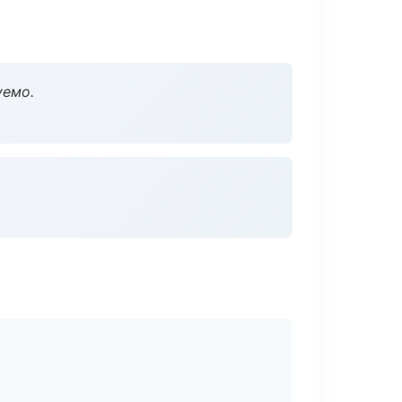
уемо.