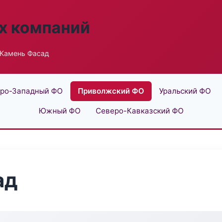
х компаний
 Камень Фасад
ро-Западный ФО
Приволжский ФО
Уральский ФО
Южный ФО
Северо-Кавказский ФО
ад