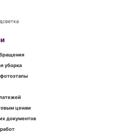
одсветка
ми
обращения
ая уборка
 фотоэтапы
платежей
птовым ценам
их документов
 работ