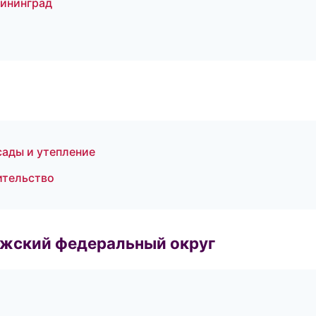
ининград
ады и утепление
ительство
лжский федеральный округ