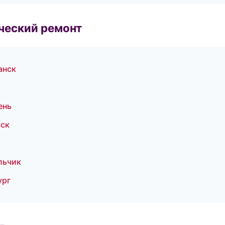
ческий ремонт
анск
ень
вск
льчик
ург