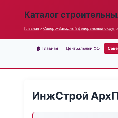
Каталог строительны
Главная
»
Северо-Западный федеральный округ
»
🏠 Главная
Центральный ФО
Севе
ИнжСтрой АрхП