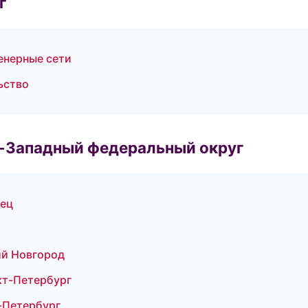
г
енерные сети
ьство
о-Западный федеральный округ
вец
ий Новгород
кт-Петербург
-Петербург