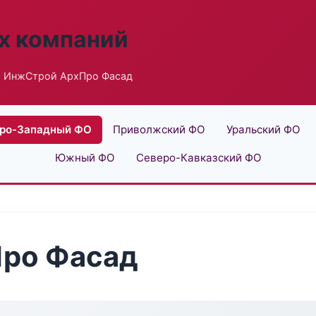
х компаний
 ИнжСтрой АрхПро Фасад
ро-Западный ФО
Приволжский ФО
Уральский ФО
Южный ФО
Северо-Кавказский ФО
ро Фасад