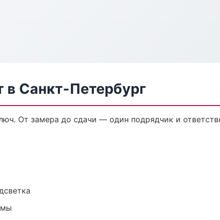
 в Санкт-Петербург
юч. От замера до сдачи — один подрядчик и ответств
одсветка
емы