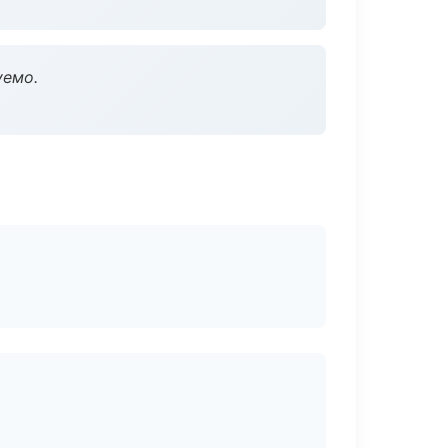
уемо.