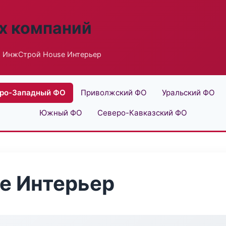
х компаний
 ИнжСтрой House Интерьер
ро-Западный ФО
Приволжский ФО
Уральский ФО
Южный ФО
Северо-Кавказский ФО
e Интерьер