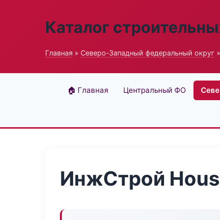
Каталог строительны
Главная
»
Северо-Западный федеральный округ
»
🏠 Главная
Центральный ФО
Севе
ИнжСтрой Hous