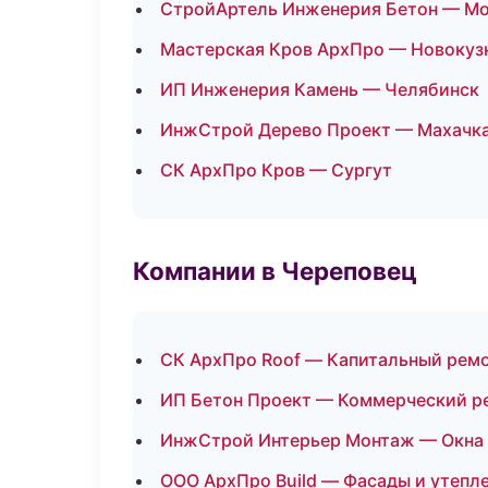
СтройАртель Инженерия Бетон — М
Мастерская Кров АрхПро — Новокуз
ИП Инженерия Камень — Челябинск
ИнжСтрой Дерево Проект — Махачк
СК АрхПро Кров — Сургут
Компании в Череповец
СК АрхПро Roof — Капитальный ремо
ИП Бетон Проект — Коммерческий р
ИнжСтрой Интерьер Монтаж — Окна 
ООО АрхПро Build — Фасады и утепл