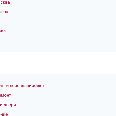
осква
нецк
ала
нт и перепланировка
емонт
и двери
ение