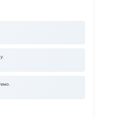
у.
уемо.