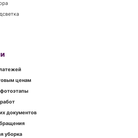
ора
одсветка
ми
платежей
птовым ценам
 фотоэтапы
 работ
их документов
обращения
ая уборка