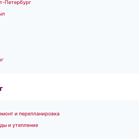
т-Петербург
ыл
рг
г
емонт и перепланировка
ды и утепление