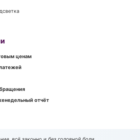
одсветка
ми
птовым ценам
платежей
обращения
женедельный отчёт
ие, всё законно и без головной боли.