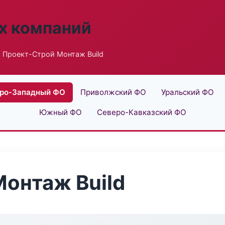
х компаний
 Проект-Строй Монтаж Build
ро-Западный ФО
Приволжский ФО
Уральский ФО
Южный ФО
Северо-Кавказский ФО
онтаж Build