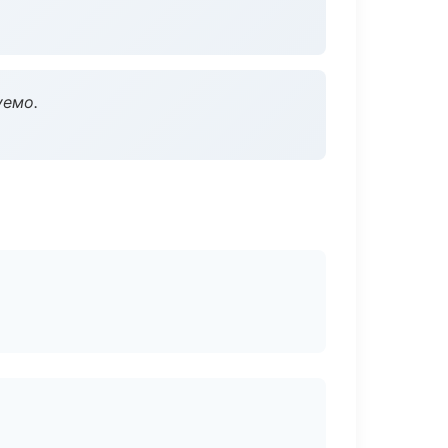
уемо.