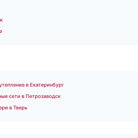
к
э
тепление в Екатеринбург
ые сети в Петрозаводск
ери в Тверь