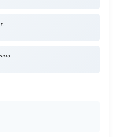
у.
уемо.