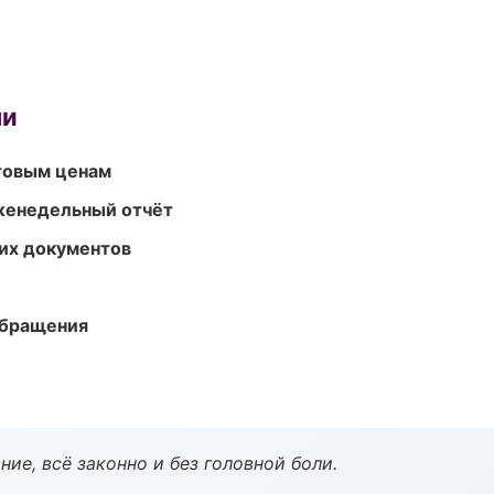
ми
птовым ценам
женедельный отчёт
их документов
обращения
ие, всё законно и без головной боли.