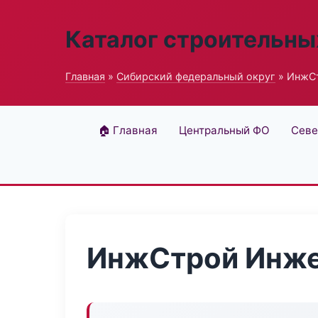
Каталог строительны
Главная
»
Сибирский федеральный округ
» ИнжСт
🏠 Главная
Центральный ФО
Севе
ИнжСтрой Инже