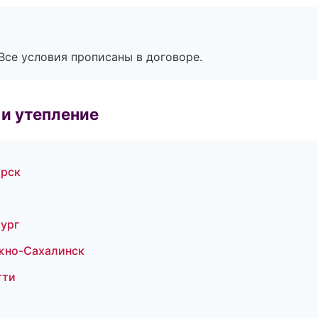
Все условия прописаны в договоре.
и утепление
орск
ург
жно-Сахалинск
тти