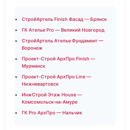
СтройАртель Finish Фасад — Брянск
ГК Ателье Pro — Великий Новгород
СтройАртель Ателье Фундамент —
Воронеж
Проект-Строй АрхПро Finish —
Мурманск
Проект-Строй АрхПро Line —
Нижневартовск
ИнжСтрой Этаж House —
Комсомольск-на-Амуре
ГК Pro АрхПро — Нальчик