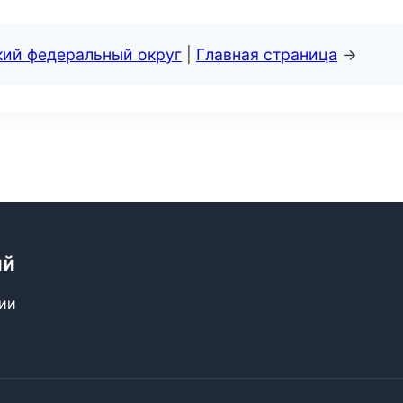
кий федеральный округ
|
Главная страница
→
ий
сии