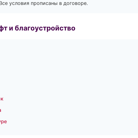
Все условия прописаны в договоре.
т и благоустройство
ик
а
уре