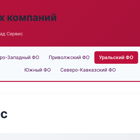
х компаний
сад Сервис
ро-Западный ФО
Приволжский ФО
Уральский ФО
Южный ФО
Северо-Кавказский ФО
ис