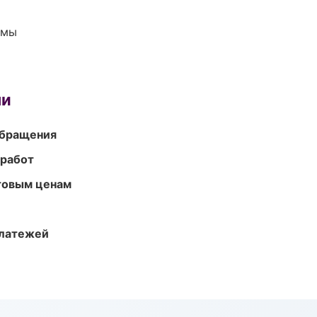
емы
ми
обращения
 работ
птовым ценам
платежей