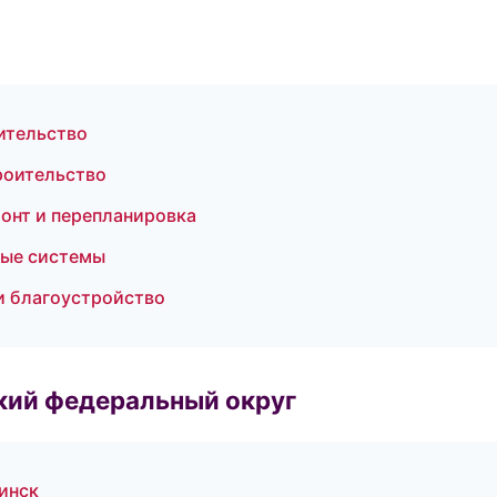
ительство
роительство
онт и перепланировка
ные системы
и благоустройство
ский федеральный округ
инск