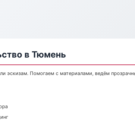
ьство в Тюмень
или эскизам. Помогаем с материалами, ведём прозрачн
ора
динг