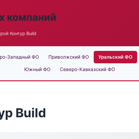
х компаний
ой Контур Build
ро-Западный ФО
Приволжский ФО
Уральский ФО
Южный ФО
Северо-Кавказский ФО
р Build