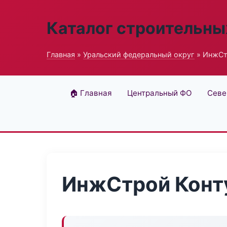
Каталог строительны
Главная
»
Уральский федеральный округ
» ИнжСтр
🏠 Главная
Центральный ФО
Севе
ИнжСтрой Конту