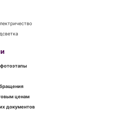
электричество
одсветка
ми
 фотоэтапы
обращения
птовым ценам
их документов