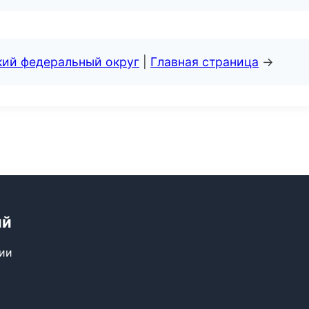
кий федеральный округ
|
Главная страница
→
ий
сии