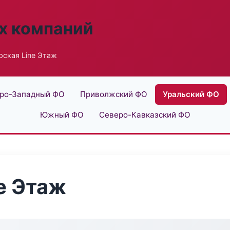
х компаний
ская Line Этаж
ро-Западный ФО
Приволжский ФО
Уральский ФО
Южный ФО
Северо-Кавказский ФО
e Этаж