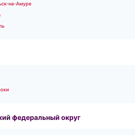
ьск-на-Амуре
а
ль
токи
ский федеральный округ