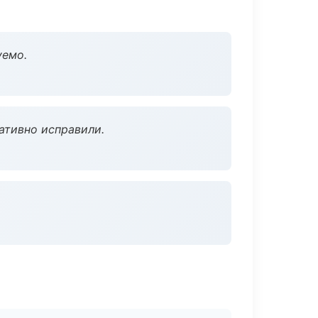
уемо.
ативно исправили.