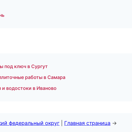
нь
ы под ключ в Сургут
плиточные работы в Самара
 и водостоки в Иваново
кий федеральный округ
|
Главная страница
→