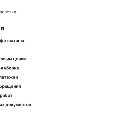
одсветка
ми
 фотоэтапы
птовым ценам
ая уборка
платежей
обращения
 работ
их документов