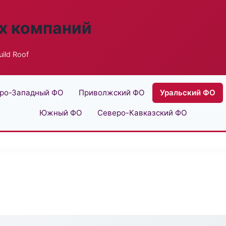
х компаний
ild Roof
ро-Западный ФО
Приволжский ФО
Уральский ФО
Южный ФО
Северо-Кавказский ФО