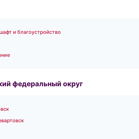
шафт и благоустройство
ение
ский федеральный округ
овск
евартовск
к