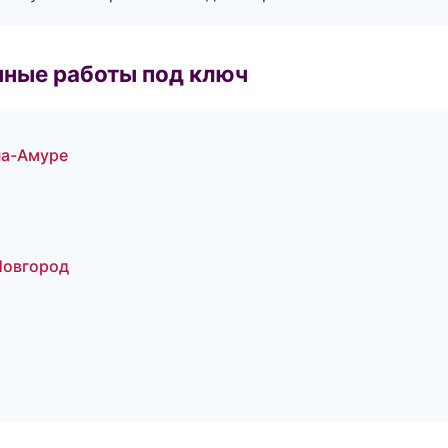
чные работы под ключ
на-Амуре
Новгород