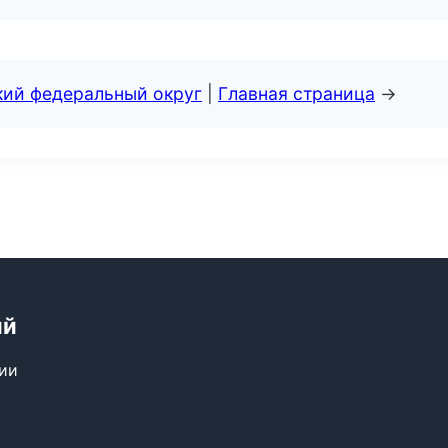
кий федеральный округ
|
Главная страница
→
ий
сии