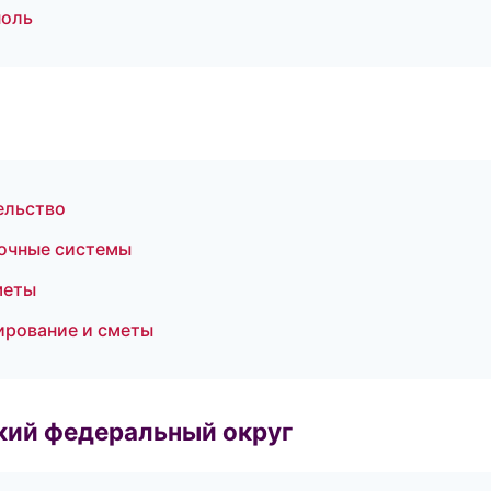
поль
ельство
очные системы
меты
ирование и сметы
ский федеральный округ