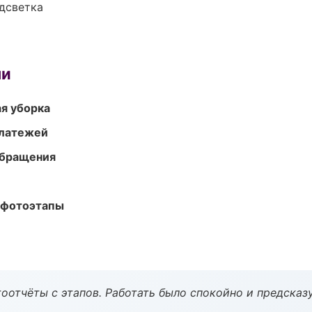
одсветка
ми
ая уборка
платежей
обращения
 фотоэтапы
оотчёты с этапов. Работать было спокойно и предсказ