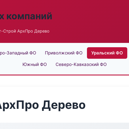
х компаний
т-Строй АрхПро Дерево
ро-Западный ФО
Приволжский ФО
Уральский ФО
Южный ФО
Северо-Кавказский ФО
АрхПро Дерево