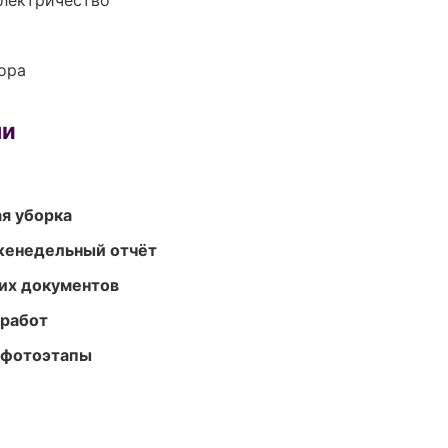
электричество
ора
ми
ая уборка
женедельный отчёт
их документов
 работ
 фотоэтапы