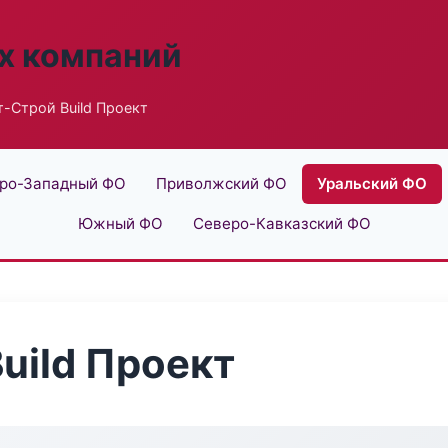
х компаний
-Строй Build Проект
ро-Западный ФО
Приволжский ФО
Уральский ФО
Южный ФО
Северо-Кавказский ФО
uild Проект