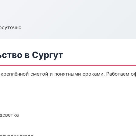
осуточно
ство в Сургут
закреплённой сметой и понятными сроками. Работаем о
одсветка