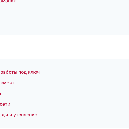
рманск
 работы под ключ
ремонт
е
сети
ады и утепление