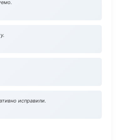
уемо.
у.
ативно исправили.