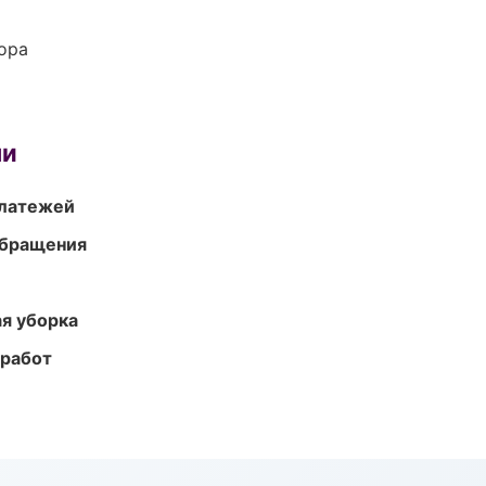
ора
ми
платежей
обращения
ая уборка
 работ