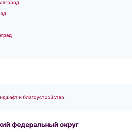
овгород
рад
нград
ндшафт и благоустройство
ский федеральный округ