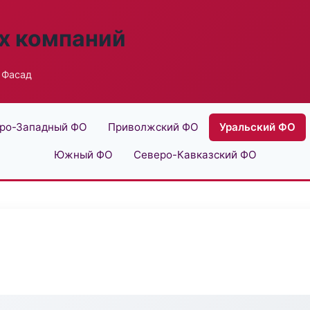
х компаний
 Фасад
ро-Западный ФО
Приволжский ФО
Уральский ФО
Южный ФО
Северо-Кавказский ФО