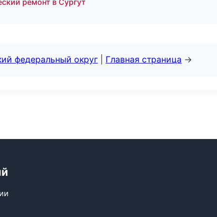
ский ремонт в Сургут
кий федеральный округ
|
Главная страница
→
ий
сии