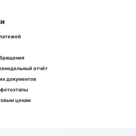
ми
платежей
обращения
женедельный отчёт
их документов
 фотоэтапы
птовым ценам