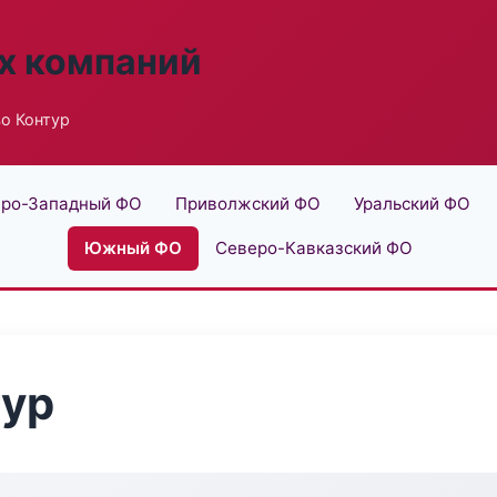
х компаний
о Контур
ро-Западный ФО
Приволжский ФО
Уральский ФО
Южный ФО
Северо-Кавказский ФО
тур