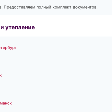
в. Предоставляем полный комплект документов.
и утепление
етербург
к
манск