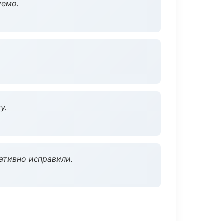
уемо.
у.
ативно исправили.