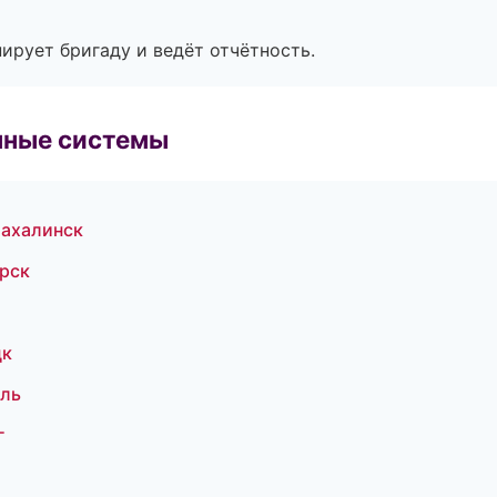
ирует бригаду и ведёт отчётность.
чные системы
ахалинск
рск
цк
оль
г