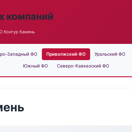
х компаний
О Контур Камень
ро-Западный ФО
Приволжский ФО
Уральский ФО
Южный ФО
Северо-Кавказский ФО
мень