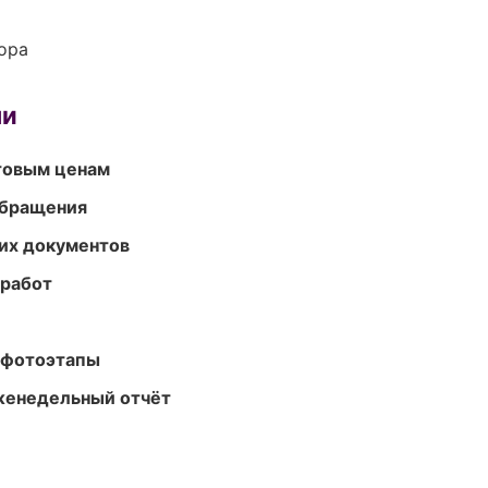
ора
ми
птовым ценам
обращения
их документов
 работ
 фотоэтапы
женедельный отчёт