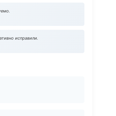
уемо.
ативно исправили.