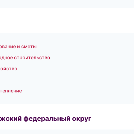
ование и сметы
одное строительство
ройство
тепление
лжский федеральный округ