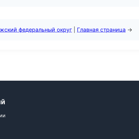
лжский федеральный округ
|
Главная страница
→
ий
сии