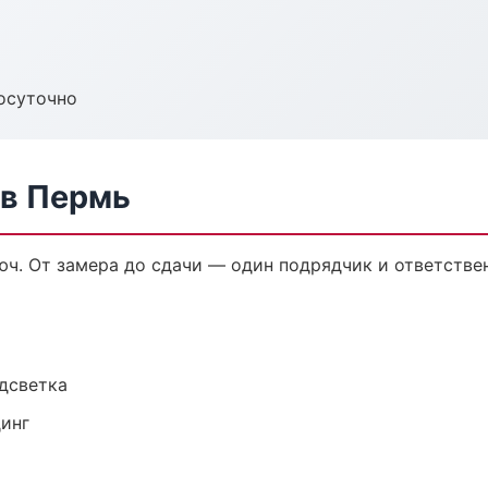
осуточно
в Пермь
ч. От замера до сдачи — один подрядчик и ответстве
одсветка
динг