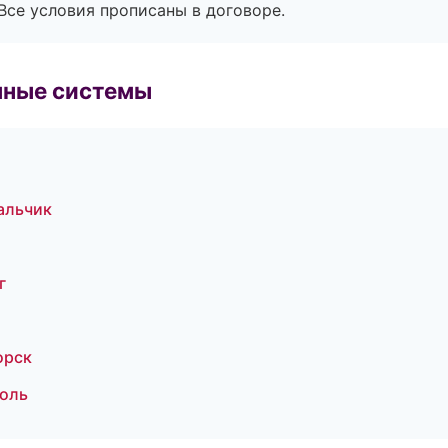
Все условия прописаны в договоре.
чные системы
альчик
г
орск
поль