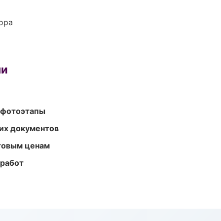
ора
ми
 фотоэтапы
их документов
птовым ценам
 работ