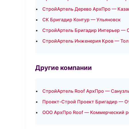
СтройАртель Дерево АрхПро — Каза
СК Бригадир Контур — Ульяновск
СтройАртель Бригадир Интерьер — 
СтройАртель Инженерия Кров — Тол
Другие компании
СтройАртель Roof АрхПро — Санузлы
Проект-Строй Проект Бригадир — От
ООО АрхПро Roof — Коммерческий ре