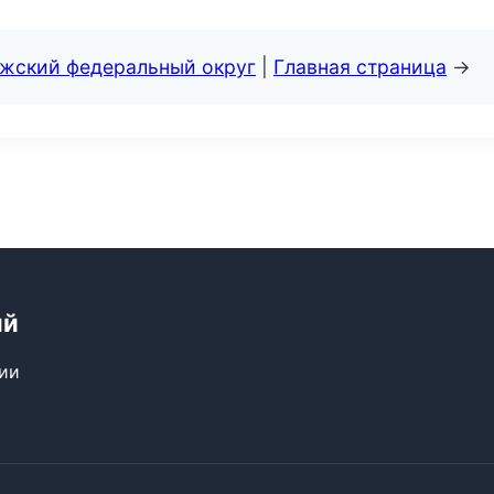
лжский федеральный округ
|
Главная страница
→
ий
сии