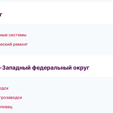
г
чные системы
еский ремонт
о-Западный федеральный округ
одск
трозаводск
еповец