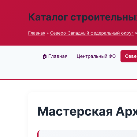
Каталог строительны
Главная
»
Северо-Западный федеральный округ
»
🏠 Главная
Центральный ФО
Севе
Мастерская Ар