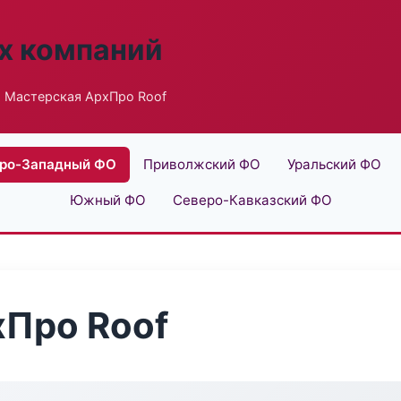
х компаний
 Мастерская АрхПро Roof
ро-Западный ФО
Приволжский ФО
Уральский ФО
Южный ФО
Северо-Кавказский ФО
хПро Roof