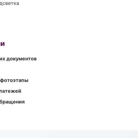
одсветка
ми
их документов
 фотоэтапы
платежей
обращения