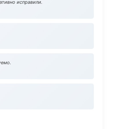
ативно исправили.
уемо.