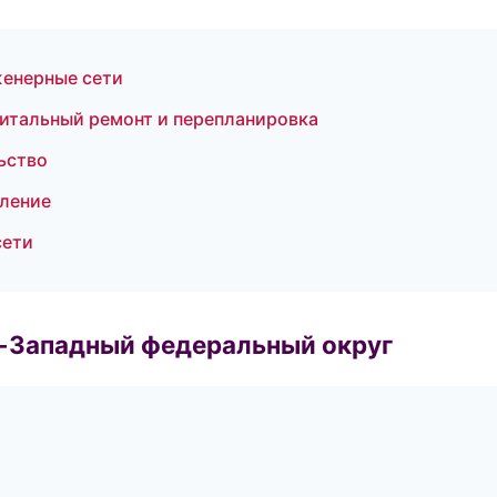
енерные сети
итальный ремонт и перепланировка
ьство
пление
сети
о-Западный федеральный округ