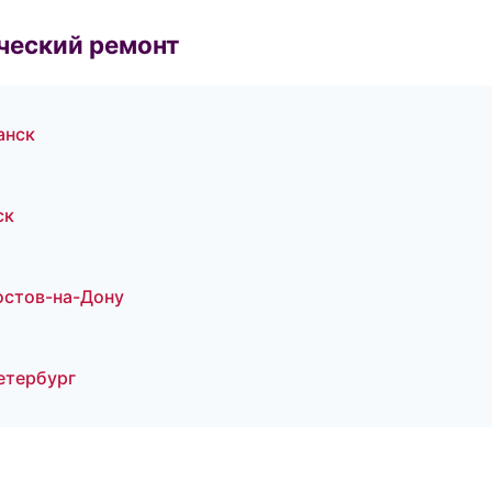
ческий ремонт
анск
ск
остов-на-Дону
етербург