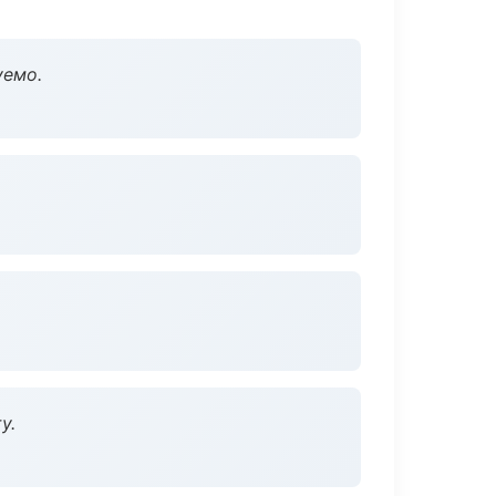
уемо.
у.