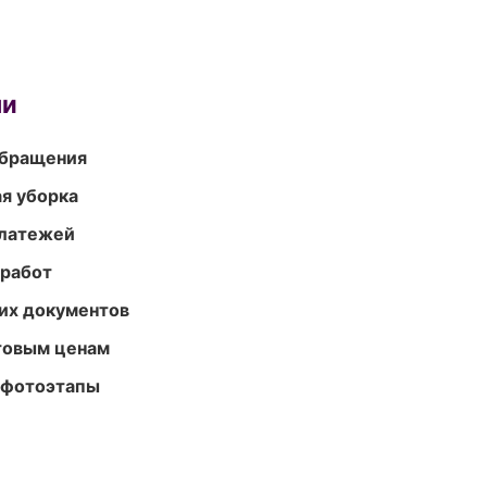
ми
обращения
ая уборка
платежей
 работ
их документов
птовым ценам
 фотоэтапы