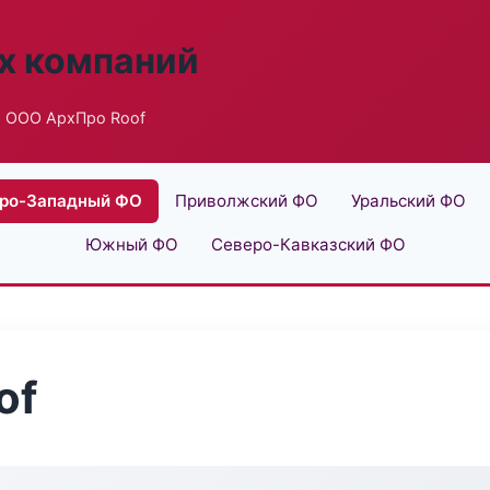
х компаний
 ООО АрхПро Roof
ро-Западный ФО
Приволжский ФО
Уральский ФО
Южный ФО
Северо-Кавказский ФО
of