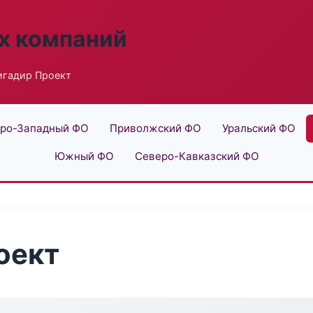
х компаний
игадир Проект
ро-Западный ФО
Приволжский ФО
Уральский ФО
Южный ФО
Северо-Кавказский ФО
оект