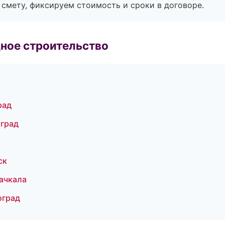
смету, фиксируем стоимость и сроки в договоре.
ное строительство
рад
оград
ск
ачкала
оград