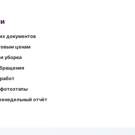
ми
их документов
птовым ценам
ая уборка
обращения
 работ
 фотоэтапы
женедельный отчёт