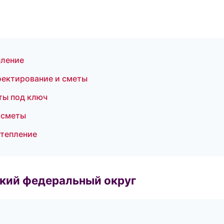
пление
оектирование и сметы
ты под ключ
 сметы
утепление
ский федеральный округ