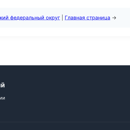
ский федеральный округ
|
Главная страница
→
ий
сии