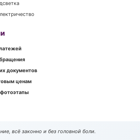
одсветка
электричество
ми
платежей
обращения
их документов
птовым ценам
 фотоэтапы
ие, всё законно и без головной боли.