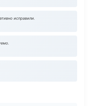
ативно исправили.
уемо.