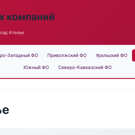
х компаний
сад Ателье
ро-Западный ФО
Приволжский ФО
Уральский ФО
Южный ФО
Северо-Кавказский ФО
ье