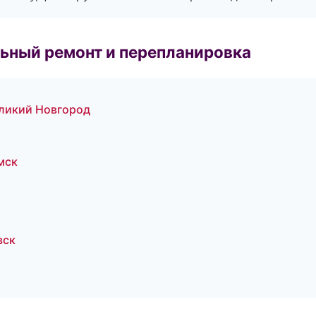
ьный ремонт и перепланировка
ликий Новгород
мск
вск