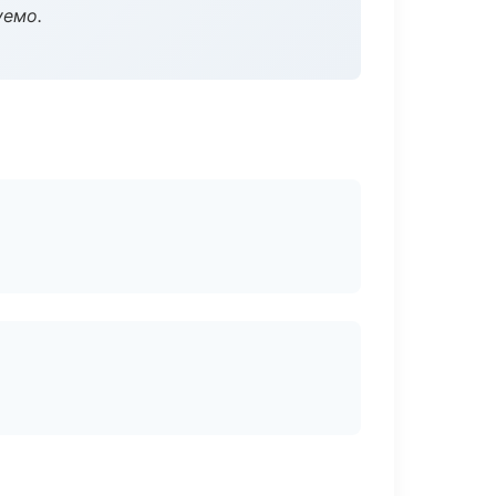
уемо.