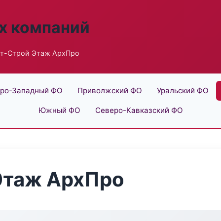
х компаний
т-Строй Этаж АрхПро
ро-Западный ФО
Приволжский ФО
Уральский ФО
Южный ФО
Северо-Кавказский ФО
Этаж АрхПро