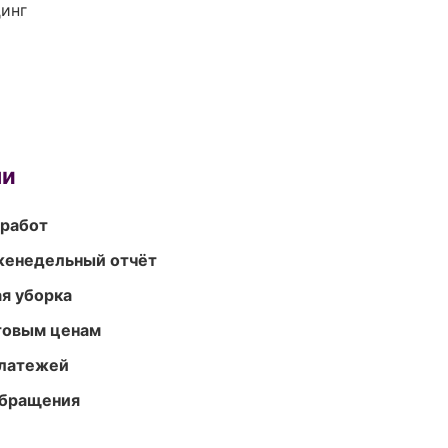
динг
ми
 работ
женедельный отчёт
ая уборка
птовым ценам
платежей
обращения