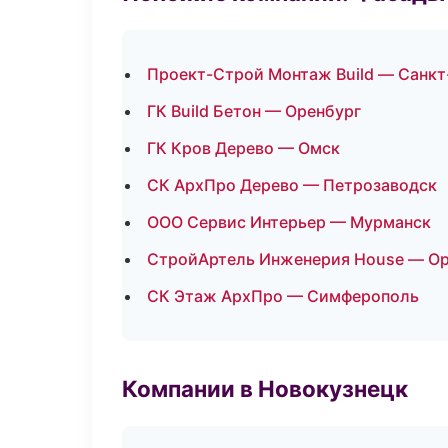
Проект-Строй Монтаж Build — Санкт
ГК Build Бетон — Оренбург
ГК Кров Дерево — Омск
СК АрхПро Дерево — Петрозаводск
ООО Сервис Интерьер — Мурманск
СтройАртель Инженерия House — Ор
СК Этаж АрхПро — Симферополь
Компании в Новокузнецк