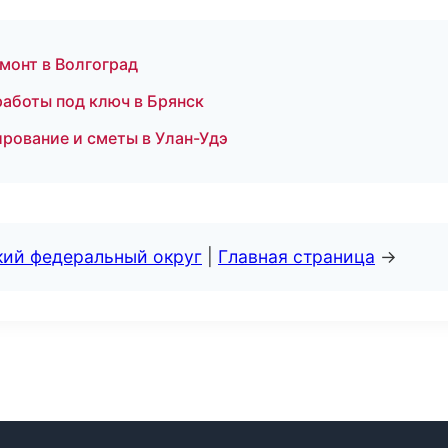
монт в Волгоград
аботы под ключ в Брянск
ование и сметы в Улан-Удэ
кий федеральный округ
|
Главная страница
→