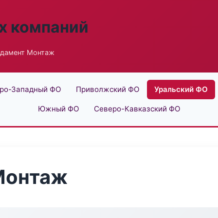
х компаний
ндамент Монтаж
ро-Западный ФО
Приволжский ФО
Уральский ФО
Южный ФО
Северо-Кавказский ФО
Монтаж