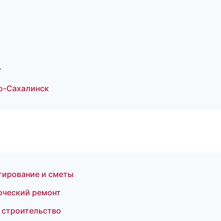
т
о-Сахалинск
тирование и сметы
рческий ремонт
 строительство