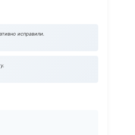
ативно исправили.
у.