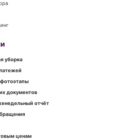
ора
динг
ми
ая уборка
платежей
 фотоэтапы
их документов
женедельный отчёт
обращения
птовым ценам